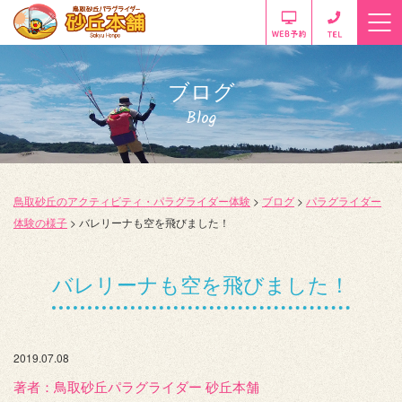
ブログ
Blog
鳥取砂丘のアクティビティ・パラグライダー体験
>
ブログ
>
パラグライダー
体験の様子
>
バレリーナも空を飛びました！
バレリーナも空を飛びました！
2019.07.08
著者：️鳥取砂丘パラグライダー 砂丘本舗