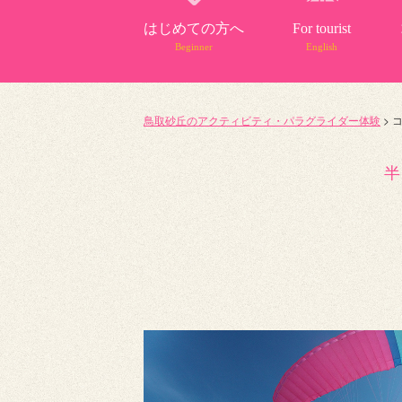
はじめての方へ
For tourist
Beginner
English
鳥取砂丘のアクティビティ・パラグライダー体験
>
半