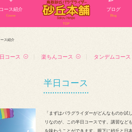
コース紹介
ブログ
Course
Blog
TOP
コース紹介
日コース
楽ちんコース
タンデムコース
半日コース
「まずはパラグライダーがどんなものか試
リなのが、この半日コースです。講習なども
を味わうことができます。眼下に砂丘と日