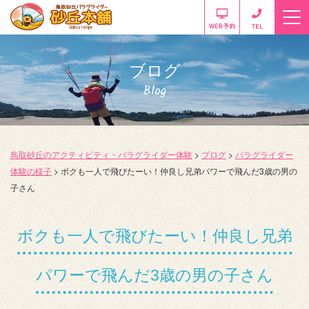
ブログ
Blog
鳥取砂丘のアクティビティ・パラグライダー体験
>
ブログ
>
パラグライダー
体験の様子
>
ボクも一人で飛びたーい！仲良し兄弟パワーで飛んだ3歳の男の
子さん
ボクも一人で飛びたーい！仲良し兄弟
パワーで飛んだ3歳の男の子さん