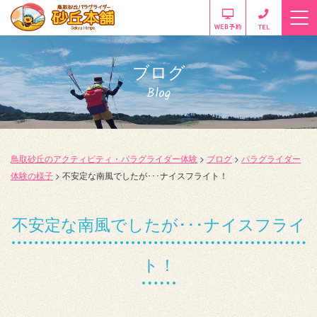
ブログ
Blog
鳥取砂丘のアクティビティ・パラグライダー体験
>
ブログ
>
パラグライダー
体験の様子
>
不安定な南風でしたが･･･ナイスフライト！
不安定な南風でしたが･･･ナイスフライ
ト！