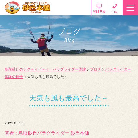
ブログ
Blog
鳥取砂丘のアクティビティ・パラグライダー体験
>
ブログ
>
パラグライダー
体験の様子
>
天気も風も最高でした～
天気も風も最高でした～
2021.05.30
著者：️鳥取砂丘パラグライダー 砂丘本舗