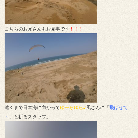
こちらのお兄さんもお見事です
！！！
遠くまで日本海に向かって
ゆーらゆら♪
風さんに「
飛ばせて
～
」と祈るスタッフ。