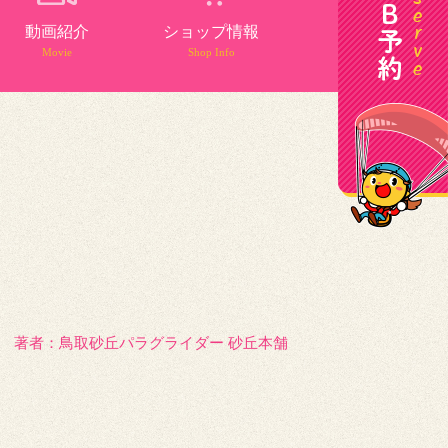
動画紹介
ショップ情報
Movie
Shop Info
著者：️鳥取砂丘パラグライダー 砂丘本舗