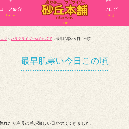
コース紹介
ブログ
Course
Blog
TOP
ブログ
>
パラグライダー体験の様子
>
最早肌寒い今日この頃
最早肌寒い今日この頃
荒れたり寒暖の差が激しい日が増えてきました。