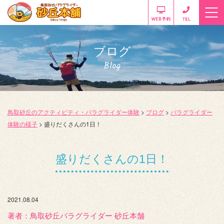
ブログ
Blog
鳥取砂丘のアクティビティ・パラグライダー体験
>
ブログ
>
パラグライダー
体験の様子
>
盛りだくさんの1日！
盛りだくさんの1日！
2021.08.04
著者：️鳥取砂丘パラグライダー 砂丘本舗