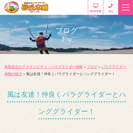
ブログ
Blog
鳥取砂丘のアクティビティ・パラグライダー体験
>
ブログ
>
パラグライダー
体験の様子
>
風は友達！仲良くパラグライダーとハンググライダー！
風は友達！仲良くパラグライダーとハ
ンググライダー！