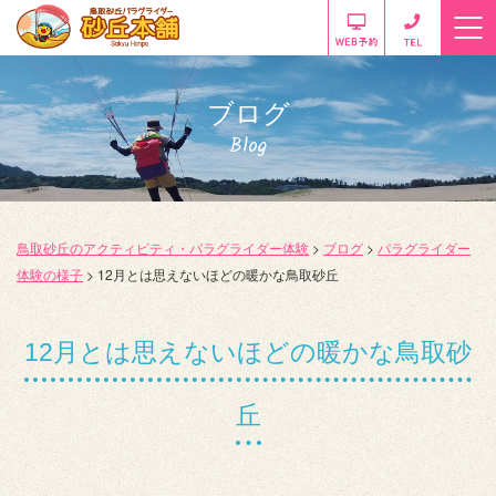
ブログ
Blog
鳥取砂丘のアクティビティ・パラグライダー体験
>
ブログ
>
パラグライダー
体験の様子
>
12月とは思えないほどの暖かな鳥取砂丘
12月とは思えないほどの暖かな鳥取砂
丘