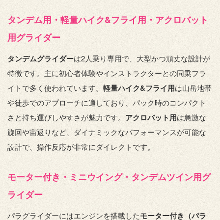
タンデム用・軽量ハイク&フライ用・アクロバット
用グライダー
タンデムグライダー
は2人乗り専用で、大型かつ頑丈な設計が
特徴です。主に初心者体験やインストラクターとの同乗フラ
イトで多く使われています。
軽量ハイク&フライ用
は山岳地帯
や徒歩でのアプローチに適しており、パック時のコンパクト
さと持ち運びしやすさが魅力です。
アクロバット用
は急激な
旋回や宙返りなど、ダイナミックなパフォーマンスが可能な
設計で、操作反応が非常にダイレクトです。
モーター付き・ミニウイング・タンデムツイン用グ
ライダー
パラグライダーにはエンジンを搭載した
モーター付き（パラ