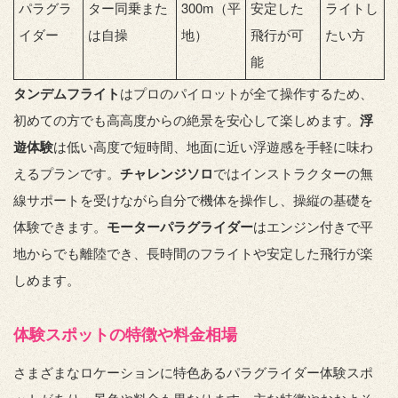
パラグラ
ター同乗また
300m（平
安定した
ライトし
イダー
は自操
地）
飛行が可
たい方
能
タンデムフライト
はプロのパイロットが全て操作するため、
初めての方でも高高度からの絶景を安心して楽しめます。
浮
遊体験
は低い高度で短時間、地面に近い浮遊感を手軽に味わ
えるプランです。
チャレンジソロ
ではインストラクターの無
線サポートを受けながら自分で機体を操作し、操縦の基礎を
体験できます。
モーターパラグライダー
はエンジン付きで平
地からでも離陸でき、長時間のフライトや安定した飛行が楽
しめます。
体験スポットの特徴や料金相場
さまざまなロケーションに特色あるパラグライダー体験スポ