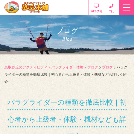
ブログ
Blog
鳥取砂丘のアクティビティ・パラグライダー体験
>
ブログ
>
ブログ
>
パラグ
ライダーの種類を徹底比較｜初心者から上級者・体験・機材なども詳しく紹
介
パラグライダーの種類を徹底比較｜初
心者から上級者・体験・機材なども詳