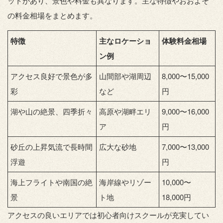
ットがあり、景色や料金も異なります。主な特徴やおおよそ
の料金相場をまとめます。
特徴
主なロケーショ
体験料金相場
ン例
アクセス良好で景色が多
山間部や湖周辺
8,000〜15,000
彩
など
円
湖や山の絶景、四季折々
高原や湖畔エリ
9,000〜16,000
ア
円
砂丘の上昇気流で長時間
広大な砂地
7,000〜13,000
浮遊
円
海上フライトや南国の絶
海岸線やリゾー
10,000〜
景
ト地
18,000円
アクセスの良いエリアでは初心者向けスクールが充実してい