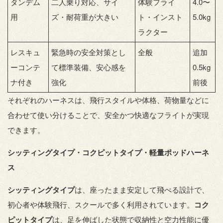
タンデム
二人乗り対応、サイ
体験フライ
4.0〜
用
ズ・耐荷重が大きい
ト・インスト
5.0kg
ラクター
レスキュ
緊急時の安全対策とし
全般
追加
ーコンテ
て標準装備、安心感を
0.5kg
ナ付き
強化
前後
それぞれのハーネスは、飛行スタイルや体格、荷物量などに
合わせて使い分けることで、安全かつ快適なフライトが実現
できます。
シッティングタイプ・コクピットタイプ・軽量ポッドハーネ
ス
シッティングタイプ
は、座ったまま安定して飛べる設計で、
初心者や体験飛行、スクールで多く利用されています。
コク
ピットタイプ
は、足を伸ばした状態で収納性と空力性能に優