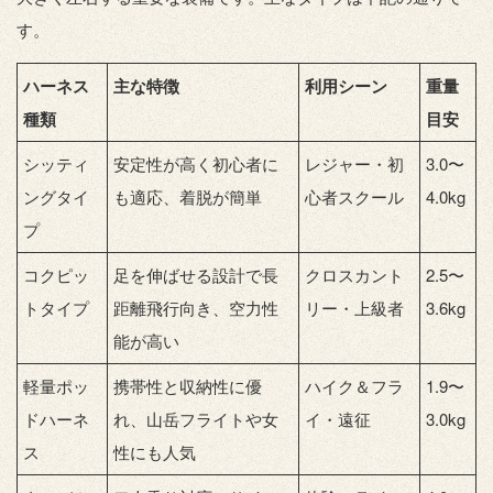
す。
ハーネス
主な特徴
利用シーン
重量
種類
目安
シッティ
安定性が高く初心者に
レジャー・初
3.0〜
ングタイ
も適応、着脱が簡単
心者スクール
4.0kg
プ
コクピッ
足を伸ばせる設計で長
クロスカント
2.5〜
トタイプ
距離飛行向き、空力性
リー・上級者
3.6kg
能が高い
軽量ポッ
携帯性と収納性に優
ハイク＆フラ
1.9〜
ドハーネ
れ、山岳フライトや女
イ・遠征
3.0kg
ス
性にも人気