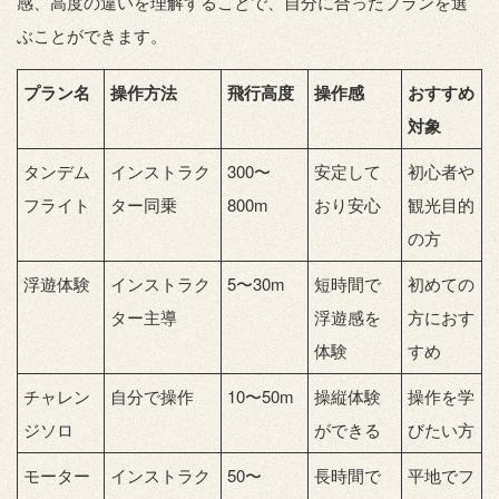
感、高度の違いを理解することで、自分に合ったプランを選
ぶことができます。
プラン名
操作方法
飛行高度
操作感
おすすめ
対象
タンデム
インストラク
300〜
安定して
初心者や
フライト
ター同乗
800m
おり安心
観光目的
の方
浮遊体験
インストラク
5〜30m
短時間で
初めての
ター主導
浮遊感を
方におす
体験
すめ
チャレン
自分で操作
10〜50m
操縦体験
操作を学
ジソロ
ができる
びたい方
モーター
インストラク
50〜
長時間で
平地でフ