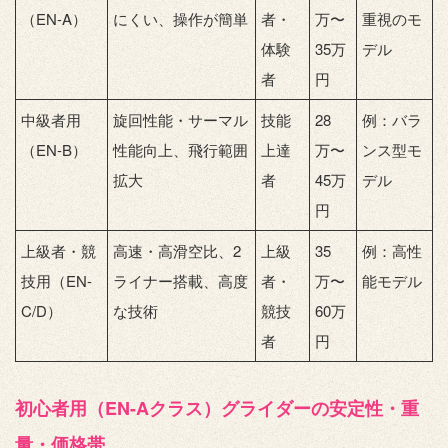
（EN-A）
にくい、操作が簡単
者・
万〜
重視のモ
体験
35万
デル
者
円
中級者用
旋回性能・サーマル
技能
28
例：バラ
（EN-B）
性能向上、飛行範囲
上達
万〜
ンス型モ
拡大
者
45万
デル
円
上級者・競
高速・高滑空比、2
上級
35
例：高性
技用（EN-
ライナー搭載、高度
者・
万〜
能モデル
C/D）
な技術
競技
60万
者
円
初心者用（EN-Aクラス）グライダーの安定性・重
量・価格帯