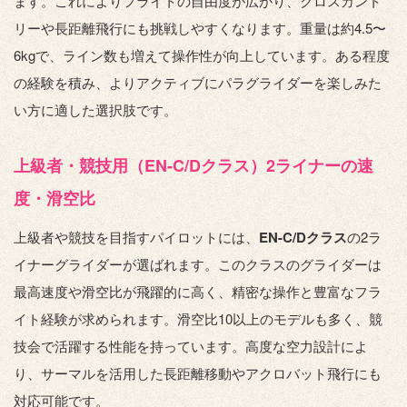
ます。これによりフライトの自由度が広がり、クロスカント
リーや長距離飛行にも挑戦しやすくなります。重量は約4.5〜
6kgで、ライン数も増えて操作性が向上しています。ある程度
の経験を積み、よりアクティブにパラグライダーを楽しみた
い方に適した選択肢です。
上級者・競技用（EN-C/Dクラス）2ライナーの速
度・滑空比
上級者や競技を目指すパイロットには、
EN-C/Dクラス
の2ラ
イナーグライダーが選ばれます。このクラスのグライダーは
最高速度や滑空比が飛躍的に高く、精密な操作と豊富なフラ
イト経験が求められます。滑空比10以上のモデルも多く、競
技会で活躍する性能を持っています。高度な空力設計によ
り、サーマルを活用した長距離移動やアクロバット飛行にも
対応可能です。