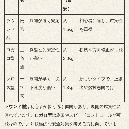
安）
ラウ
円
展開が速く安定
約
初心者に適し、確実性
ンド
形
1.5kg
を重視
型
ロガ
三
操縦性と安定性
約
横風や方向修正が可能
ロ型
角
が高い
2.0kg
翼
クロ
十
展開が早く、沈
約
新しいタイプで、上級
ス型
字
下速度が低い
1.3kg
者や競技志向向け
形
ラウンド型
は初心者が多く選ぶ傾向があり、展開の確実性に
優れています。
ロガロ型
は旋回やスピードコントロールが可
能なので、より積極的な安全対策を考える方に向いていま