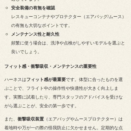
安全装備の有無を確認
レスキューコンテナやプロテクター（エアバッグ/ムース）
の有無も大切なポイントです。
メンテナンス性と耐久性
頻繁に使う場合は、洗浄や点検がしやすいモデルを選ぶと
良いでしょう。
フィット感・衝撃吸収・メンテナンスの重要性
ハーネスは
フィット感が最重要
です。体型に合ったものを選
ぶことで、フライト中の操作性や快適性が大きく向上しま
す。実際に試着したり、専門スタッフのアドバイスを受けな
がら選ぶことが、安全の第一歩です。
また、
衝撃吸収装置
（エアバッグやムースプロテクター）は
着地時や万が一の際の怪我防止に欠かせません。定期的な点