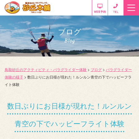
ブログ
Blog
鳥取砂丘のアクティビティ・パラグライダー体験
>
ブログ
>
パラグライダー
体験の様子
>
数日ぶりにお日様が現れた！ルンルン青空の下でハッピーフラ
イト体験
数日ぶりにお日様が現れた！ルンルン
青空の下でハッピーフライト体験