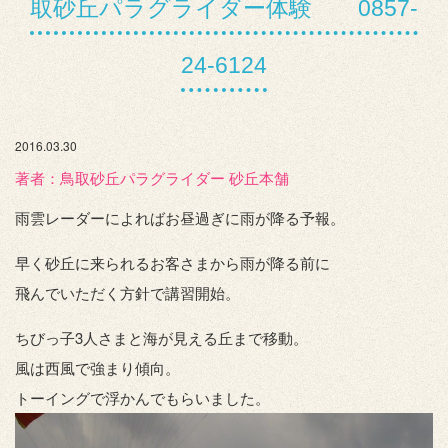
取砂丘パラグライダー体験 0857-
24-6124
2016.03.30
著者：️鳥取砂丘パラグライダー 砂丘本舗
雨雲レーダーによればお昼過ぎに雨が降る予報。
早く砂丘に来られるお客さまから雨が降る前に
飛んでいただく方針で講習開始。
ちびっ子3人さまと海が見える丘まで移動。
風は西風で強まり傾向。
トーイングで浮かんでもらいました。