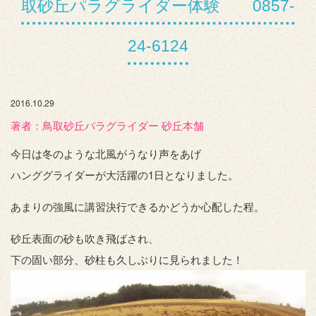
取砂丘パラグライダー体験 0857-
24-6124
2016.10.29
著者：️鳥取砂丘パラグライダー 砂丘本舗
今日は冬のような北風がうなり声をあげ
ハンググライダーが大活躍の1日となりました。
あまりの強風に講習決行できるかどうか心配した程。
砂丘表面の砂も吹き飛ばされ、
下の固い部分、砂柱も久しぶりに見られました！