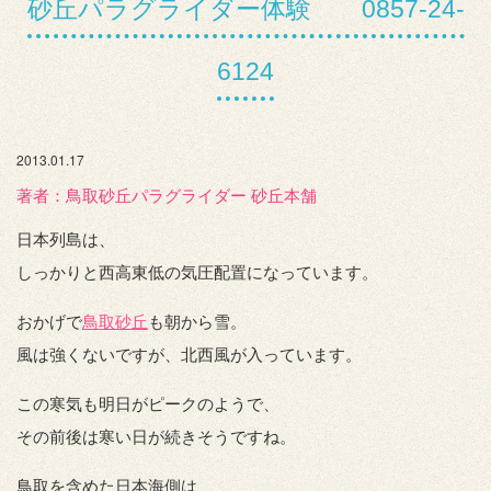
砂丘パラグライダー体験 0857-24-
6124
2013.01.17
著者：️鳥取砂丘パラグライダー 砂丘本舗
日本列島は、
しっかりと西高東低の気圧配置になっています。
おかげで
鳥取砂丘
も朝から雪。
風は強くないですが、北西風が入っています。
この寒気も明日がピークのようで、
その前後は寒い日が続きそうですね。
鳥取を含めた日本海側は、