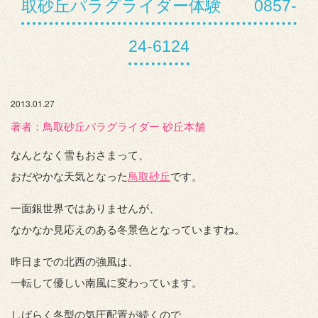
取砂丘パラグライダー体験 0857-
24-6124
2013.01.27
著者：️鳥取砂丘パラグライダー 砂丘本舗
なんとなく雪もおさまって、
おだやかな天気となった
鳥取砂丘
です。
一面銀世界ではありませんが、
なかなか見応えのある冬景色となっていますね。
昨日までの北西の強風は、
一転して優しい南風に変わっています。
しばらく冬型の気圧配置が続くので