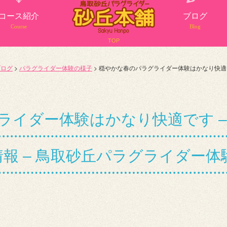
コース紹介
ブログ
Course
Blog
TOP
ブログ
>
パラグライダー体験の様子
>
穏やかな春のパラグライダー体験はかなり快適で
ライダー体験はかなり快適です –
 – 鳥取砂丘パラグライダー体験 0