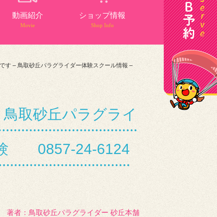
動画紹介
ショップ情報
Movie
Shop Info
す – 鳥取砂丘パラグライダー体験スクール情報 –
 鳥取砂丘パラグライ
857-24-6124
著者：️鳥取砂丘パラグライダー 砂丘本舗