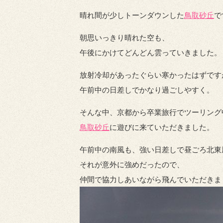
晴れ間が少しトーンダウンした
鳥取砂丘
で
朝思いっきり晴れた空も、
午後にかけてどんどん雲っていきました。
放射冷却があったぐらい寒かったはずです
午前中の日差しでかなり過ごしやすく。
そんな中、京都から卒業旅行でツーリング
鳥取砂丘
に遊びに来ていただきました。
午前中の南風も、強い日差しで昼ごろ北東
それが意外に強めだったので、
仲間で協力しあいながら飛んでいただきま