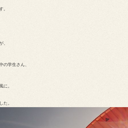
す。
が、
中の学生さん、
風に。
した。