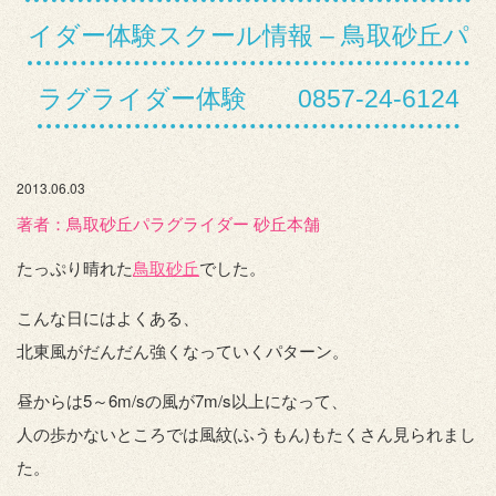
イダー体験スクール情報 – 鳥取砂丘パ
ラグライダー体験 0857-24-6124
2013.06.03
著者：️鳥取砂丘パラグライダー 砂丘本舗
たっぷり晴れた
鳥取砂丘
でした。
こんな日にはよくある、
北東風がだんだん強くなっていくパターン。
昼からは5～6m/sの風が7m/s以上になって、
人の歩かないところでは風紋(ふうもん)もたくさん見られまし
た。