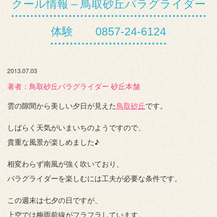
クール情報 – 鳥取砂丘パラグライダー
体験 0857-24-6124
2013.07.03
著者：️鳥取砂丘パラグライダー 砂丘本舗
雲の隙間から美しい夕日が見えた
鳥取砂丘
です。
しばらく天気がいまいちのようですので、
貴重な風景が楽しめました♪
相変わらず南風が強く吹いており、
パラグライダーを楽しむには工夫が必要な条件です。
この週末は七夕の日ですが、
上空では梅雨前線がフラフラしています。