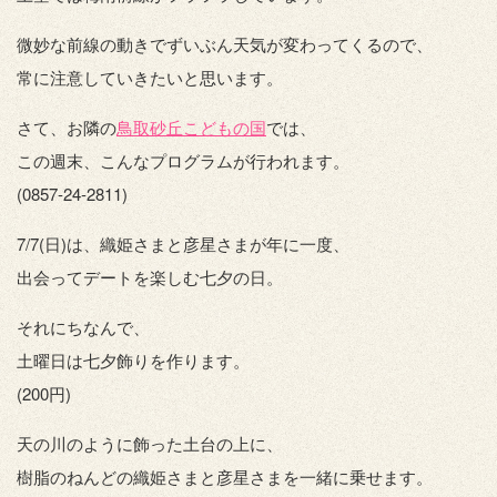
微妙な前線の動きでずいぶん天気が変わってくるので、
常に注意していきたいと思います。
さて、お隣の
鳥取砂丘こどもの国
では、
この週末、こんなプログラムが行われます。
(0857-24-2811)
7/7(日)は、織姫さまと彦星さまが年に一度、
出会ってデートを楽しむ七夕の日。
それにちなんで、
土曜日は七夕飾りを作ります。
(200円)
天の川のように飾った土台の上に、
樹脂のねんどの織姫さまと彦星さまを一緒に乗せます。