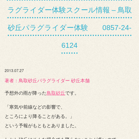
ラグライダー体験スクール情報 – 鳥取
砂丘パラグライダー体験 0857-24-
6124
2013.07.27
著者：️鳥取砂丘パラグライダー 砂丘本舗
予想外の雨が降った
鳥取砂丘
です。
「寒気や前線などの影響で、
ところにより降ることがある。」
という予報がもともとありました。