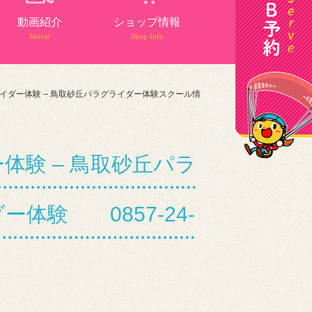
動画紹介
ショップ情報
Movie
Shop Info
イダー体験 – 鳥取砂丘パラグライダー体験スクール情
験 – 鳥取砂丘パラ
体験 0857-24-