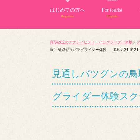
はじめての方へ
For tourist
Beginner
English
鳥取砂丘のアクティビティ・パラグライダー体験
>
報 – 鳥取砂丘パラグライダー体験 0857-24-6124
見通しバツグンの鳥
グライダー体験スクー