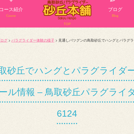
コース紹介
ブログ
Course
Blog
TOP
ブログ
>
パラグライダー体験の様子
>
見通しバツグンの鳥取砂丘でハングとパラグラ
取砂丘でハングとパラグライダー体
ル情報 – 鳥取砂丘パラグライダー
6124