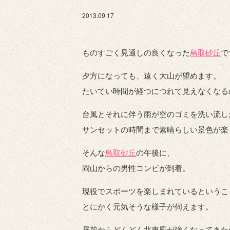
2013.09.17
ものすごく見通しの良くなった
鳥取砂丘
で
夕方になっても、遠く大山が望めます。
たいてい時間が経つにつれて見えなくなる
台風とそれに伴う雨が空のゴミを洗い流し
サンセットの時間まで素晴らしい景色が楽
そんな
鳥取砂丘
の午後に、
岡山からの男性コンビが到着。
現役でスポーツを楽しまれているというこ
とにかく元気そうな様子が伺えます。
昼前からどんどん北東風が強くなってきた