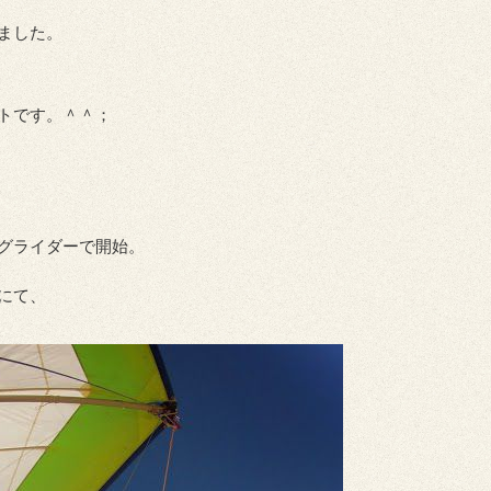
ました。
トです。＾＾；
グライダーで開始。
にて、