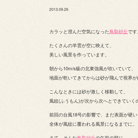
2013.09.26
カラッと澄んだ空気になった
鳥取砂丘
です
たくさんの羊雲が空に映えて、
美しい風景を作っています。
朝から10m/s級の北東強風が吹いていて、
地面が乾いてきてからは砂が飛んで視界が
こんなときには砂が激しく移動して、
風紋(ふうもん)が次から次へとできていく
前回の台風18号の影響で、まだ表面が硬
全体が風紋に覆われる風景になるまでに、
さて、そんな
鳥取砂丘
の午前の部に、