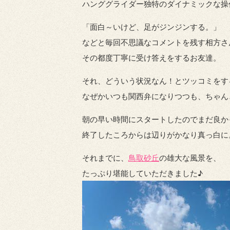
ハンググライダー独特のダイナミックな操
「面白～いけど、足がジンジンする。」
などと毎回不思議なコメントを残す相方さ
その都度丁寧に受け答えをするお友達。
それ、どういう状況なん！とツッコミをす
なぜかいつも関西弁になりつつも、ちゃん
朝の早い時間にスタートしたのでまだ良か
終了したころからは辺りがかなり真っ白に
それまでに、
鳥取砂丘
の雄大な風景を、
たっぷり堪能していただきました♪