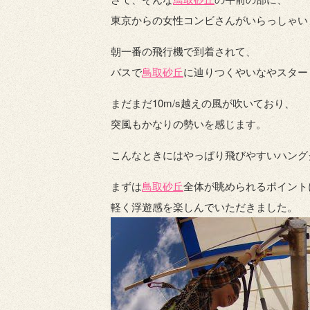
東京からの女性コンビさんがいらっしゃい
朝一番の飛行機で到着されて、
バスで
鳥取砂丘
に辿りつくやいなやスター
まだまだ10m/s越えの風が吹いており、
突風もかなりの勢いを感じます。
こんなときにはやっぱり飛びやすいハング
まずは
鳥取砂丘
全体が眺められるポイント
軽く浮遊感を楽しんでいただきました。