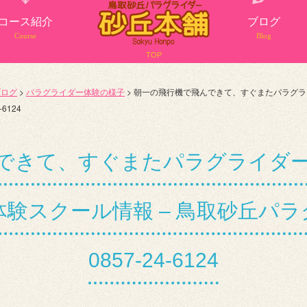
コース紹介
ブログ
Course
Blog
TOP
ブログ
>
パラグライダー体験の様子
>
朝一の飛行機で飛んできて、すぐまたパラグラ
6124
できて、すぐまたパラグライダーで
体験スクール情報 – 鳥取砂丘
0857-24-6124