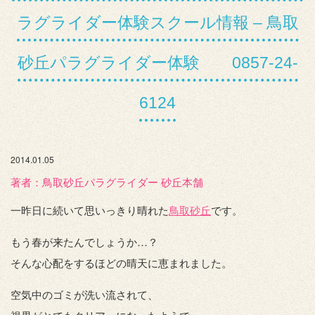
ラグライダー体験スクール情報 – 鳥取
砂丘パラグライダー体験 0857-24-
6124
2014.01.05
著者：️鳥取砂丘パラグライダー 砂丘本舗
一昨日に続いて思いっきり晴れた
鳥取砂丘
です。
もう春が来たんでしょうか…？
そんな心配をするほどの晴天に恵まれました。
空気中のゴミが洗い流されて、