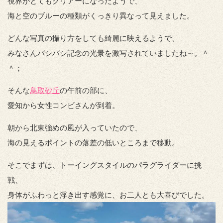
視界がとてもクリアーになったようで、
海と空のブルーの種類がくっきり異なって見えました。
どんな写真の撮り方をしても綺麗に映えるようで、
みなさんバシバシ記念の光景を激写されていましたね～。＾
＾；
そんな
鳥取砂丘
の午前の部に、
愛知から女性コンビさんが到着。
朝から北東強めの風が入っていたので、
海の見えるポイントの落差の低いところまで移動。
そこでまずは、トーイングスタイルのパラグライダーに挑
戦、
身体がふわっと浮き出す感覚に、お二人とも大喜びでした。