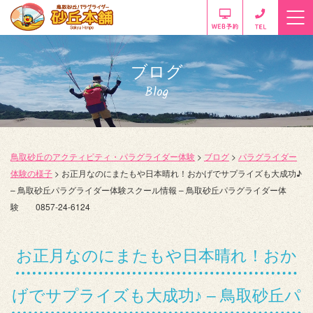
ブログ
Blog
鳥取砂丘のアクティビティ・パラグライダー体験
>
ブログ
>
パラグライダー
体験の様子
>
お正月なのにまたもや日本晴れ！おかげでサプライズも大成功♪
– 鳥取砂丘パラグライダー体験スクール情報 – 鳥取砂丘パラグライダー体
験 0857-24-6124
お正月なのにまたもや日本晴れ！おか
げでサプライズも大成功♪ – 鳥取砂丘パ