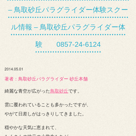
– 鳥取砂丘パラグライダー体験スクー
ル情報 – 鳥取砂丘パラグライダー体
験 0857-24-6124
2014.05.01
著者：️鳥取砂丘パラグライダー 砂丘本舗
綺麗な青空が広がった
鳥取砂丘
です。
雲に覆われていることも多かったですが、
やがて日差しがはっきりしてきました。
穏やかな天気に恵まれて、