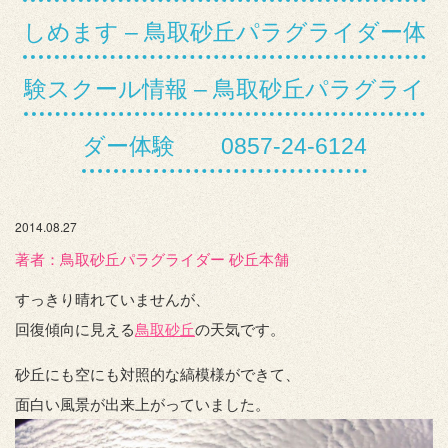
しめます – 鳥取砂丘パラグライダー体
験スクール情報 – 鳥取砂丘パラグライ
ダー体験 0857-24-6124
2014.08.27
著者：️鳥取砂丘パラグライダー 砂丘本舗
すっきり晴れていませんが、
回復傾向に見える
鳥取砂丘
の天気です。
砂丘にも空にも対照的な縞模様ができて、
面白い風景が出来上がっていました。