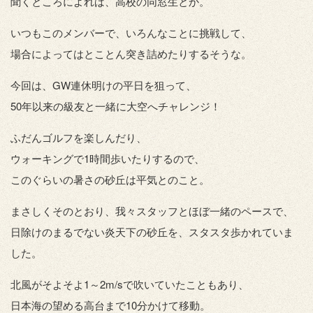
聞くところによれば、高校の同窓生とか。
いつもこのメンバーで、いろんなことに挑戦して、
場合によってはとことん突き詰めたりするそうな。
今回は、GW連休明けの平日を狙って、
50年以来の級友と一緒に大空へチャレンジ！
ふだんゴルフを楽しんだり、
ウォーキングで1時間歩いたりするので、
このぐらいの暑さの砂丘は平気とのこと。
まさしくそのとおり、我々スタッフとほぼ一緒のペースで、
日除けのまるでない炎天下の砂丘を、スタスタ歩かれていま
した。
北風がそよそよ1～2m/sで吹いていたこともあり、
日本海の望める高台まで10分かけて移動。