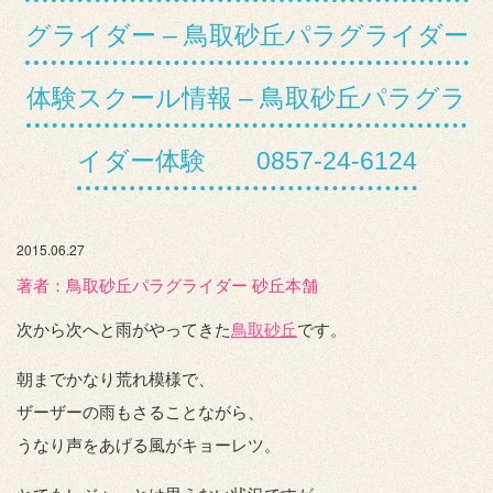
グライダー – 鳥取砂丘パラグライダー
体験スクール情報 – 鳥取砂丘パラグラ
イダー体験 0857-24-6124
2015.06.27
著者：️鳥取砂丘パラグライダー 砂丘本舗
次から次へと雨がやってきた
鳥取砂丘
です。
朝までかなり荒れ模様で、
ザーザーの雨もさることながら、
うなり声をあげる風がキョーレツ。