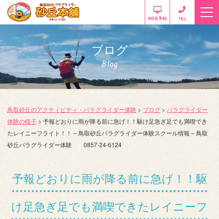
ブログ
Blog
鳥取砂丘のアクティビティ・パラグライダー体験
>
ブログ
>
パラグライダー
体験の様子
>
予報どおりに雨が降る前に急げ！！駆け足急ぎ足でも満喫でき
たレイニーフライト！！ – 鳥取砂丘パラグライダー体験スクール情報 – 鳥取
砂丘パラグライダー体験 0857-24-6124
予報どおりに雨が降る前に急げ！！駆
け足急ぎ足でも満喫できたレイニーフ