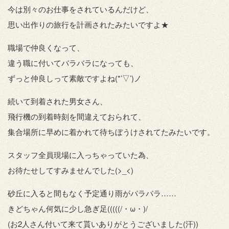
今は別々のお仕事をされているんだけど、
思い出作りの旅行を計画されたみたいですよ★
職場で仲良くなって、
違う職に付いてバラバラになっても、
ずっと仲良しって素敵ですよね(*’▽’)ノ
続いて到着された男女さん、
飛行機の到着時刻を間違えておられて、
集合場所に早めに着かれて待ちぼうけされてたみたいです。
スタッフ全員現場に入っちゃっていた為、
お待たせしてすみませんでした(>_<)
砂丘に入ると間もなく予定通り雨がパラパラ……
きどちゃん何気に少し急ぎ足(((((/・ω・)/
(お2人さん付いて来て貰いありがとうございました(汗))