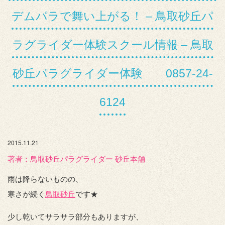
デムパラで舞い上がる！ – 鳥取砂丘パ
ラグライダー体験スクール情報 – 鳥取
砂丘パラグライダー体験 0857-24-
6124
2015.11.21
著者：️鳥取砂丘パラグライダー 砂丘本舗
雨は降らないものの、
寒さが続く
鳥取砂丘
です★
少し乾いてサラサラ部分もありますが、