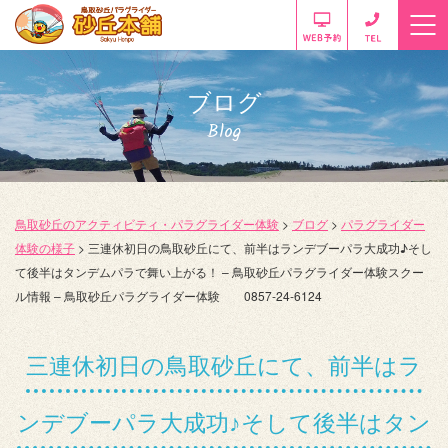
ブログ
Blog
鳥取砂丘のアクティビティ・パラグライダー体験
>
ブログ
>
パラグライダー
体験の様子
>
三連休初日の鳥取砂丘にて、前半はランデブーパラ大成功♪そし
て後半はタンデムパラで舞い上がる！ – 鳥取砂丘パラグライダー体験スクー
ル情報 – 鳥取砂丘パラグライダー体験 0857-24-6124
三連休初日の鳥取砂丘にて、前半はラ
ンデブーパラ大成功♪そして後半はタン