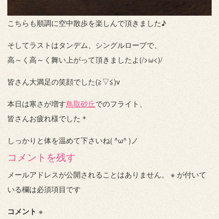
こちらも順調に空中散歩を楽しんで頂きました♪
そしてラストはタンデム、シングルロープで、
高～く高～く舞い上がって頂きましたよ(/>ω<)/
皆さん大満足の笑顔でした(≧▽≦)v
本日は寒さが増す
鳥取砂丘
でのフライト、
皆さんお疲れ様でした＊
しっかりと体を温めて下さいね( ^ω^ )ノ
コメントを残す
メールアドレスが公開されることはありません。
※
が付いて
いる欄は必須項目です
コメント
※