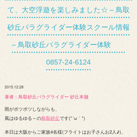
て、大空浮遊を楽しみました☆ – 鳥取
砂丘パラグライダー体験スクール情報
– 鳥取砂丘パラグライダー体験
0857-24-6124
2015.12.28
著者：️鳥取砂丘パラグライダー 砂丘本舗
雨がポツポツしながらも、
風はゆるゆる～の
鳥取砂丘
です(*´ω｀*)
本日は大阪からご家族4名様(フライトはお子さんお2人♪)、