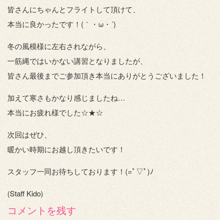
皆さんにちゃんとフライトして頂けて、
本当に良かったです！(｀・ω・´)ゞ
冬の風模様に左右されながら、
一筋縄ではいかない講習となりましたが、
皆さん最後までご参加頂き本当にありがとうございました！
加えて寒さもかなり感じましたね…
本当にお疲れ様でした☆★☆
次回はぜひ、
暖かい時期にお越し頂きたいです！
スタッフ一同お待ちしております！(=ﾟ▽ﾟ)ﾉ
(Staff Kido)
コメントを残す