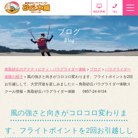
ブログ
Blog
鳥取砂丘のアクティビティ・パラグライダー体験
>
ブログ
>
パラグライダー
体験の様子
>
風の強さと向きがコロコロ変わります、フライトポイントを2回
お引越しして、大空浮遊を楽しみました☆ – 鳥取砂丘パラグライダー体験ス
クール情報 – 鳥取砂丘パラグライダー体験 0857-24-6124
風の強さと向きがコロコロ変わりま
す、フライトポイントを2回お引越しし