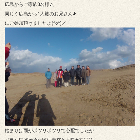
広島からご家族3名様♪、
同じく広島から1人旅のお兄さん♪
にご参加頂きましたよ(^o^)／
始まりは雨がポツリポツリで心配でしたが、
パラを広げ始めた頃に青空と太陽が(ﾟ▽ﾟ)