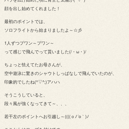
顔を出し始めてくれました！
最初のポイントでは、
ソロフライトから始まりましたよ～☆彡
1人ずつプワン～プワン～
って感じで飛んでって貰いました(/・ω・)/
ちょっと怯えてたお母さんが、
空中遊泳に驚きのシャウトしっぱなしで飛んでいたのが、
印象的でしたね(^▽^;)アハハ
そうこうしていると、
段々風が強くなってきて～、、、
若干左のポイントへお引越し～((((ｏﾉ´o｀)ﾉ