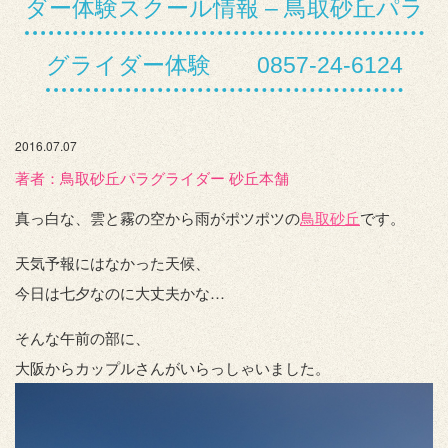
ダー体験スクール情報 – 鳥取砂丘パラ
グライダー体験 0857-24-6124
2016.07.07
著者：️鳥取砂丘パラグライダー 砂丘本舗
真っ白な、雲と霧の空から雨がポツポツの
鳥取砂丘
です。
天気予報にはなかった天候、
今日は七夕なのに大丈夫かな…
そんな午前の部に、
大阪からカップルさんがいらっしゃいました。