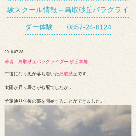
験スクール情報 – 鳥取砂丘パラグライ
ダー体験 0857-24-6124
2016.07.28
著者：️鳥取砂丘パラグライダー 砂丘本舗
午後になり風が落ち着いた
鳥取砂丘
です。
太陽が昇り暑さが心配でしたが…
予定通り午後の部を開始することができました。