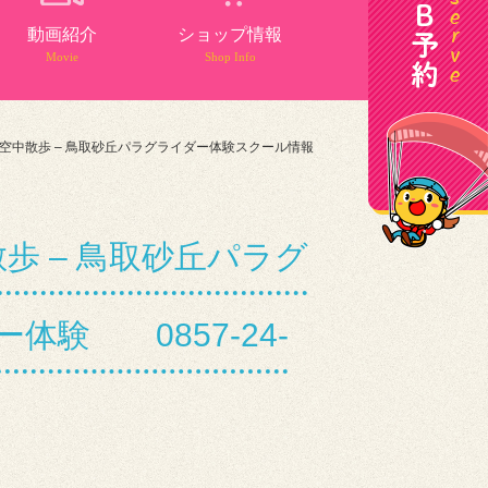
動画紹介
ショップ情報
Movie
Shop Info
空中散歩 – 鳥取砂丘パラグライダー体験スクール情報
 – 鳥取砂丘パラグ
体験 0857-24-