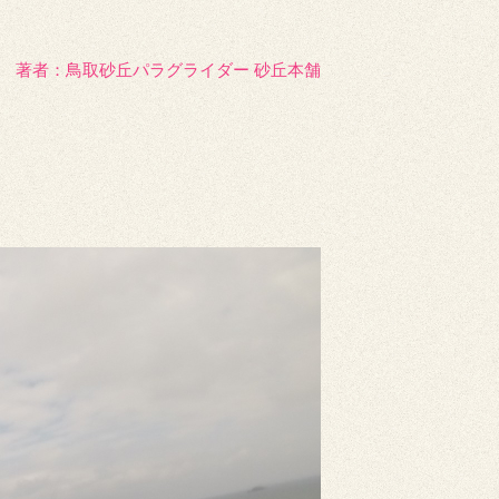
著者：️鳥取砂丘パラグライダー 砂丘本舗