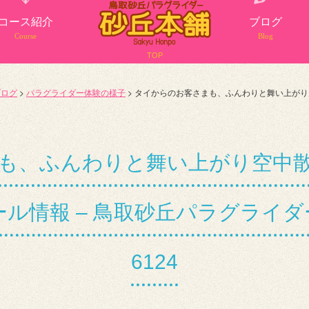
コース紹介
ブログ
Course
Blog
TOP
ブログ
>
パラグライダー体験の様子
>
タイからのお客さまも、ふんわりと舞い上がり
も、ふんわりと舞い上がり空中散歩
情報 – 鳥取砂丘パラグライダー
6124