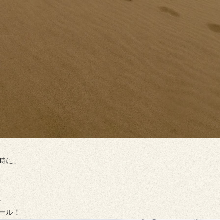
時に、
、
ール！