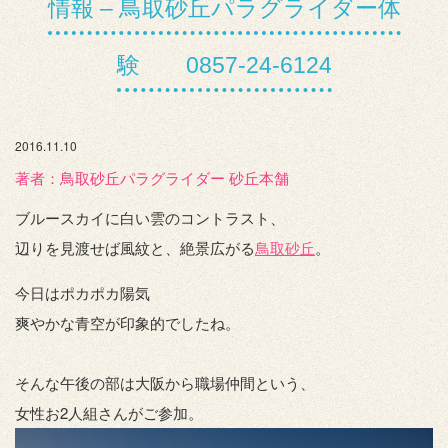
情報 – 鳥取砂丘パラグライダー体
験 0857-24-6124
2016.11.10
著者：️鳥取砂丘パラグライダー 砂丘本舗
ブルースカイに白い雲のコントラスト、
辺りを見渡せば風紋と、絶景広がる
鳥取砂丘
。
今日はポカポカ陽気
爽やかな青空が印象的でしたね。
そんな午後の部は大阪から職場仲間という、
女性お2人組さんがご参加。