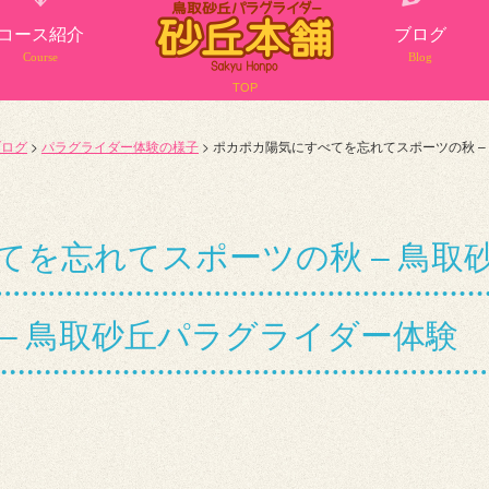
コース紹介
ブログ
Course
Blog
TOP
ブログ
>
パラグライダー体験の様子
>
ポカポカ陽気にすべてを忘れてスポーツの秋 –
てを忘れてスポーツの秋 – 鳥取
– 鳥取砂丘パラグライダー体験 085