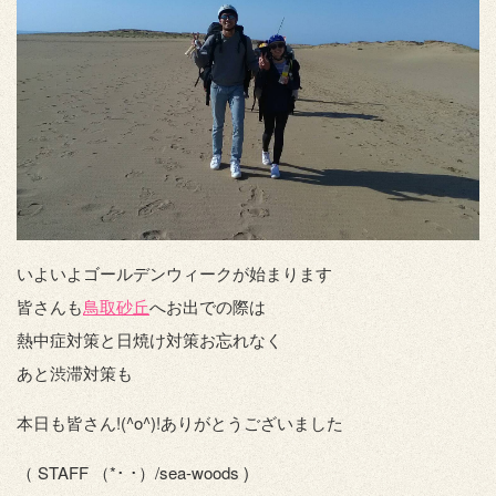
いよいよゴールデンウィークが始まります
皆さんも
鳥取砂丘
へお出での際は
熱中症対策と日焼け対策お忘れなく
あと渋滞対策も
本日も皆さん!(^o^)!ありがとうございました
（ STAFF （*･ ･）/sea-woods )