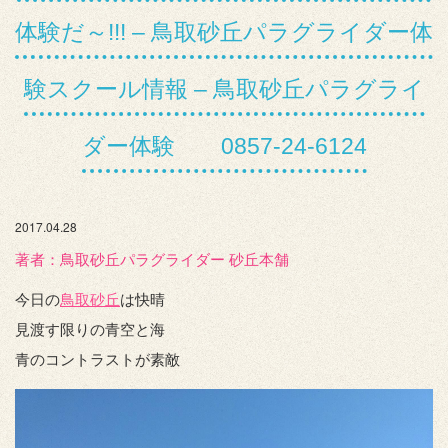
体験だ～!!! – 鳥取砂丘パラグライダー体
験スクール情報 – 鳥取砂丘パラグライ
ダー体験 0857-24-6124
2017.04.28
著者：️鳥取砂丘パラグライダー 砂丘本舗
今日の
鳥取砂丘
は快晴
見渡す限りの青空と海
青のコントラストが素敵