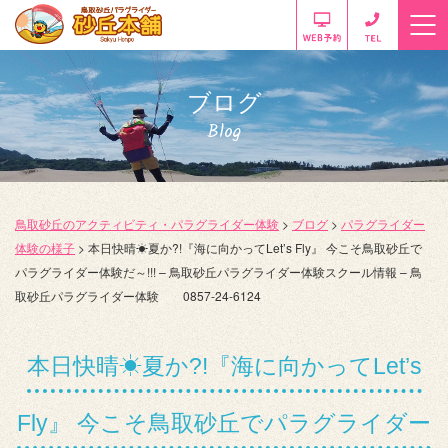
ブログ
Blog
鳥取砂丘のアクティビティ・パラグライダー体験
>
ブログ
>
パラグライダー
体験の様子
>
本日快晴☀夏か?!『海に向かってLet’s Fly』 今こそ鳥取砂丘で
パラグライダー体験だ～!!! – 鳥取砂丘パラグライダー体験スクール情報 – 鳥
取砂丘パラグライダー体験 0857-24-6124
本日快晴☀夏か?!『海に向かってLet’s
Fly』 今こそ鳥取砂丘でパラグライダー