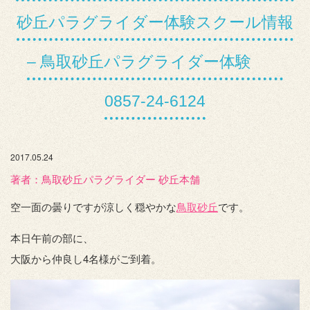
砂丘パラグライダー体験スクール情報
– 鳥取砂丘パラグライダー体験
0857-24-6124
2017.05.24
著者：️鳥取砂丘パラグライダー 砂丘本舗
空一面の曇りですが涼しく穏やかな
鳥取砂丘
です。
本日午前の部に、
大阪から仲良し4名様がご到着。