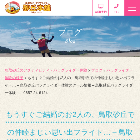
ブログ
Blog
鳥取砂丘のアクティビティ・パラグライダー体験
>
ブログ
>
パラグライダー
体験の様子
>
もうすぐご結婚のお2人の、鳥取砂丘での仲睦まじい思い出フラ
イト… – 鳥取砂丘パラグライダー体験スクール情報 – 鳥取砂丘パラグライダ
ー体験 0857-24-6124
もうすぐご結婚のお2人の、鳥取砂丘で
の仲睦まじい思い出フライト… – 鳥取