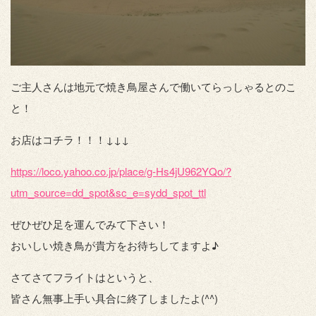
ご主人さんは地元で焼き鳥屋さんで働いてらっしゃるとのこ
と！
お店はコチラ！！！↓↓↓
https://loco.yahoo.co.jp/place/g-Hs4jU962YQo/?
utm_source=dd_spot&sc_e=sydd_spot_ttl
ぜひぜひ足を運んでみて下さい！
おいしい焼き鳥が貴方をお待ちしてますよ♪
さてさてフライトはというと、
皆さん無事上手い具合に終了しましたよ(^^)