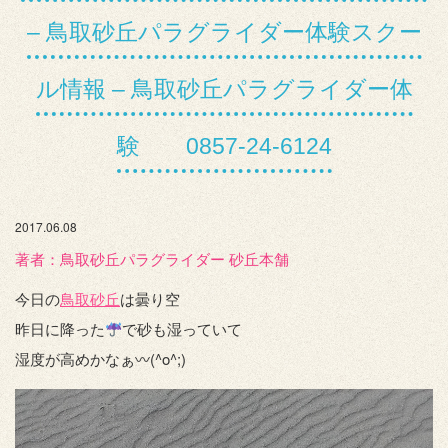
– 鳥取砂丘パラグライダー体験スクー
ル情報 – 鳥取砂丘パラグライダー体
験 0857-24-6124
2017.06.08
著者：️鳥取砂丘パラグライダー 砂丘本舗
今日の
鳥取砂丘
は曇り空
昨日に降った
で砂も湿っていて
湿度が高めかなぁ〰(^o^;)