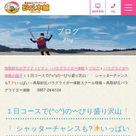
ブログ
Blog
鳥取砂丘のアクティビティ・パラグライダー体験
>
ブログ
>
パラグライダー
体験の様子
>
１日コースで(^○^)の〰びり盛り沢山
シャッターチャンス
も?
いっぱい – 鳥取砂丘パラグライダー体験スクール情報 – 鳥取砂丘パラ
グライダー体験 0857-24-6124
１日コースで(^○^)の〰びり盛り沢山
シャッターチャンスも?
いっぱい