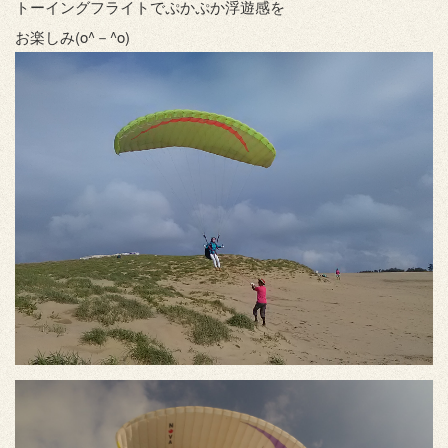
トーイングフライトでぷかぷか浮遊感を
お楽しみ(o^－^o)