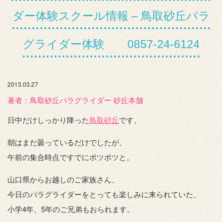
ダー体験スクール情報 – 鳥取砂丘パラ
グライダー体験 0857-24-6124
2013.03.27
著者：️鳥取砂丘パラグライダー 砂丘本舗
日中だけしっかり降った
鳥取砂丘
です。
朝はまだ曇っているだけでしたが、
午前の集合時点ですでにポツポツと。
山口県からお越しのご家族さん、
今日のパラグライダーをとっても楽しみに来られていた、
小学4年、5年のご兄弟もおられます。