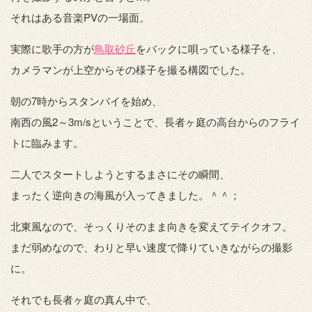
それはある音楽PVの一場面。
実際に歌手の方が
鳥取砂丘
をバックに唄っている様子を、
カメラマンが上空からその様子を撮る構図でした。
朝の7時からスタンバイを始め、
南西の風2～3m/sということで、長者ヶ庭の高台からのフライ
トに臨みます。
二人でスタートしようとするまさにその瞬間、
まったく逆向きの海風が入ってきました。＾＾；
北東風なので、そっくりそのまま向きを変えてテイクオフ。
まだ弱めなので、わりと早い速度で降りていきながらの撮影
に。
それでも長者ヶ庭の真ん中で、