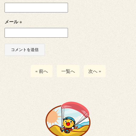
メール
※
« 前へ
一覧へ
次へ »