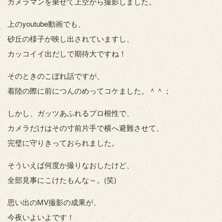
カメラマンを乗せて上空から撮影しました。
上のyoutube動画でも、
砂丘の様子が映し出されていますし、
カッコイイ出だしで期待大ですね！
そのときのこぼれ話ですが、
着陸の際に前につんのめってコケました。＾＾；
しかし、ガッツあふれるプロ根性で、
カメラだけはその寸前片手で横へ避難させて、
完璧に守りきっておられました。
そういえば何度か撮りなおしたけど、
全部見事にこけたもんな～。(笑)
思い出のMV撮影の成果が、
今夜いよいよです！