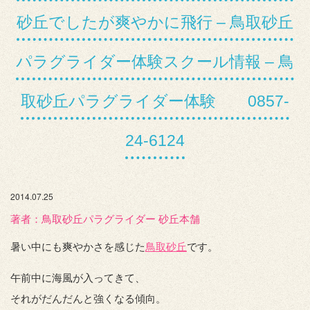
砂丘でしたが爽やかに飛行 – 鳥取砂丘
パラグライダー体験スクール情報 – 鳥
取砂丘パラグライダー体験 0857-
24-6124
2014.07.25
著者：️鳥取砂丘パラグライダー 砂丘本舗
暑い中にも爽やかさを感じた
鳥取砂丘
です。
午前中に海風が入ってきて、
それがだんだんと強くなる傾向。