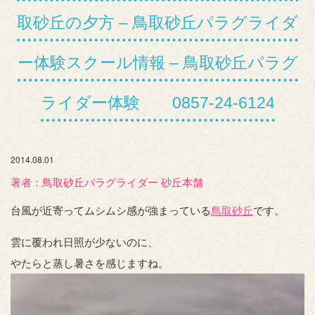
取砂丘の夕方 – 鳥取砂丘パラグライダ
ー体験スクール情報 – 鳥取砂丘パラグ
ライダー体験 0857-24-6124
2014.08.01
著者：️鳥取砂丘パラグライダー 砂丘本舗
台風が近寄ってムシムシ感が強まっている
鳥取砂丘
です。
雲に覆われ日照が少ないのに、
やたらと蒸し暑さを感じますね。