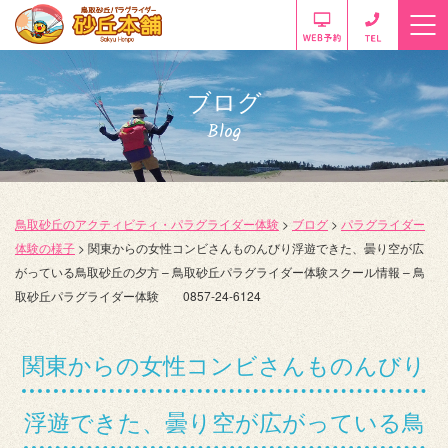
ブログ
Blog
鳥取砂丘のアクティビティ・パラグライダー体験
>
ブログ
>
パラグライダー
体験の様子
>
関東からの女性コンビさんものんびり浮遊できた、曇り空が広
がっている鳥取砂丘の夕方 – 鳥取砂丘パラグライダー体験スクール情報 – 鳥
取砂丘パラグライダー体験 0857-24-6124
関東からの女性コンビさんものんびり
浮遊できた、曇り空が広がっている鳥