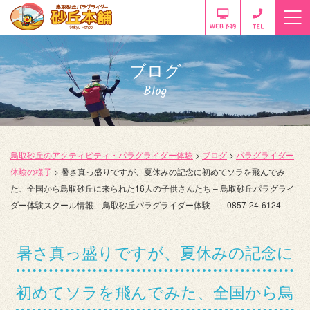
ブログ
Blog
鳥取砂丘のアクティビティ・パラグライダー体験
>
ブログ
>
パラグライダー
体験の様子
>
暑さ真っ盛りですが、夏休みの記念に初めてソラを飛んでみ
た、全国から鳥取砂丘に来られた16人の子供さんたち – 鳥取砂丘パラグライ
ダー体験スクール情報 – 鳥取砂丘パラグライダー体験 0857-24-6124
暑さ真っ盛りですが、夏休みの記念に
初めてソラを飛んでみた、全国から鳥