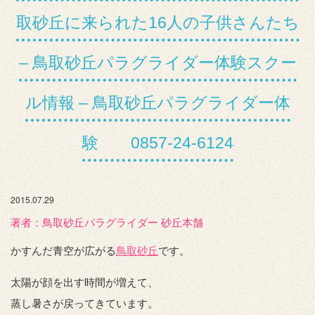
取砂丘に来られた16人の子供さんたち
– 鳥取砂丘パラグライダー体験スクー
ル情報 – 鳥取砂丘パラグライダー体
験 0857-24-6124
2015.07.29
著者：️鳥取砂丘パラグライダー 砂丘本舗
かすんだ青空が広がる
鳥取砂丘
です。
太陽が顔を出す時間が増えて、
蒸し暑さが戻ってきています。