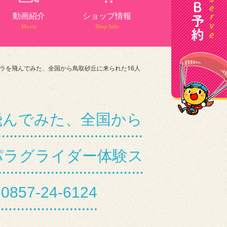
動画紹介
ショップ情報
Movie
Shop Info
ラを飛んでみた、全国から鳥取砂丘に来られた16人
飛んでみた、全国から
丘パラグライダー体験ス
-24-6124