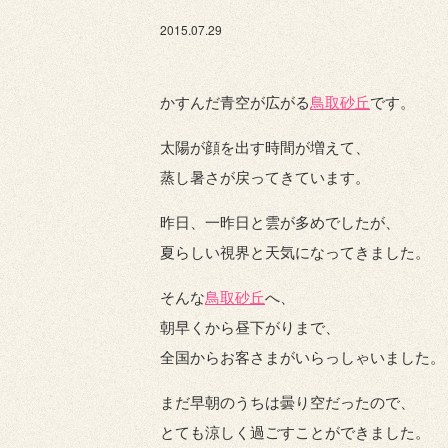
2015.07.29
かすんだ青空が広がる
鳥取砂丘
です。
太陽が顔を出す時間が増えて、
蒸し暑さが戻ってきています。
昨日、一昨日と雲が多めでしたが、
夏らしい視界と天気になってきました。
そんな
鳥取砂丘
へ、
朝早くから昼下がりまで、
全国からお客さまがいらっしゃいました。
まだ早朝のうちは曇り空だったので、
とても涼しく過ごすことができました。