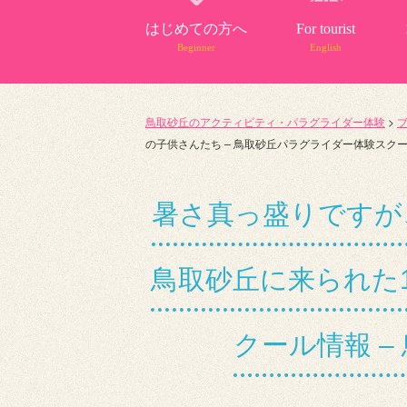
はじめての方へ
For tourist
Beginner
English
鳥取砂丘のアクティビティ・パラグライダー体験
>
の子供さんたち – 鳥取砂丘パラグライダー体験スクール情
暑さ真っ盛りですが
鳥取砂丘に来られた1
クール情報 –