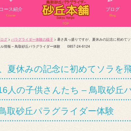
コース紹介
ブログ
Course
Blog
TOP
ブログ
>
パラグライダー体験の様子
>
暑さ真っ盛りですが、夏休みの記念に初めてソ
報 – 鳥取砂丘パラグライダー体験 0857-24-6124
、夏休みの記念に初めてソラを
6人の子供さんたち – 鳥取砂
 鳥取砂丘パラグライダー体験 0857