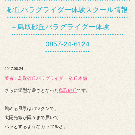
砂丘パラグライダー体験スクール情報
– 鳥取砂丘パラグライダー体験
0857-24-6124
2017.08.24
著者：️鳥取砂丘パラグライダー 砂丘本舗
さらに猛烈な暑さとなった
鳥取砂丘
です。
眺める風景はバツグンで、
太陽光線が隅々まで届いて、
ハッとするようなカラフルさ。