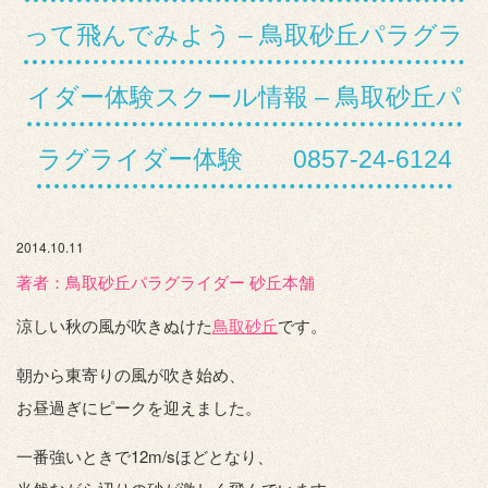
って飛んでみよう – 鳥取砂丘パラグラ
イダー体験スクール情報 – 鳥取砂丘パ
ラグライダー体験 0857-24-6124
2014.10.11
著者：️鳥取砂丘パラグライダー 砂丘本舗
涼しい秋の風が吹きぬけた
鳥取砂丘
です。
朝から東寄りの風が吹き始め、
お昼過ぎにピークを迎えました。
一番強いときで12m/sほどとなり、