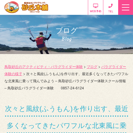
ブログ
Blog
鳥取砂丘のアクティビティ・パラグライダー体験
>
ブログ
>
パラグライダー
体験の様子
>
次々と風紋(ふうもん)を作り出す、最近多くなってきたパワフル
な北東風に乗って飛んでみよう – 鳥取砂丘パラグライダー体験スクール情報
– 鳥取砂丘パラグライダー体験 0857-24-6124
次々と風紋(ふうもん)を作り出す、最近
多くなってきたパワフルな北東風に乗