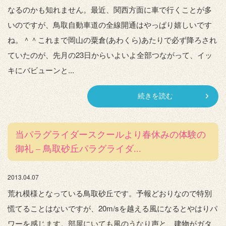
なるのかも知れません。最近、関西方面に車で行くことが多
いのですが、鳥取自動車道の全線開通はやっぱり嬉しいです
ね。＾＾これまで岡山の粟倉(あわくら)あたりで必ず降ろされ
ていたのが、先月の23日からいよいよ全部つながって、イッ
キにバビューンと...
続きを読む
当パラグライダースクールより春休みの体験の
御礼 – 鳥取砂丘パラグライダ...
2013.04.07
荒れ模様となっている鳥取砂丘です。予報どおりなので特別
慌てることはないですが、20m/sを越える風になるとやはりパ
ワーを感じます。部屋にいても風のうなり声と、建物がガタ