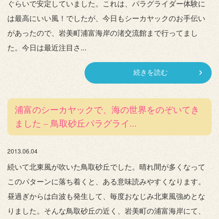
ぐらいで安定していました。これは、パラグライダー体験に
は最高にいい風！でしたが、今日もシーカヤックのお手伝い
があったので、岩美町浦富海岸の渚交流館まで行ってまし
た。今日は最近注目さ...
続きを読む
浦富のシーカヤックで、海の世界をのぞいてき
ました – 鳥取砂丘パラグライ...
2013.06.04
続いて北東風が吹いた鳥取砂丘でした。晴れ間が多くなって
このパターンに落ち着くと、ある意味読みやすくなります。
昼過ぎからは白波も発生して、毎度おなじみ北東風強めとな
りました。そんな鳥取砂丘の近く、岩美町の浦富海岸にて、