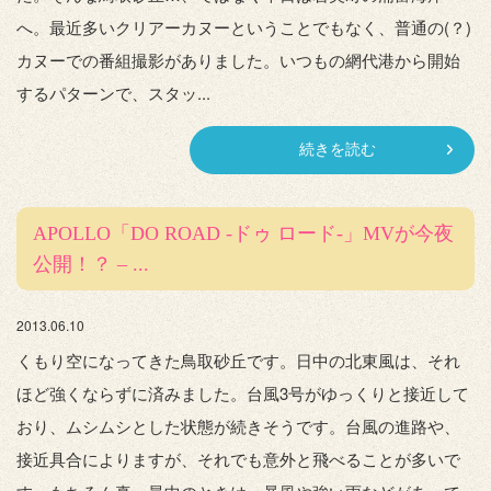
へ。最近多いクリアーカヌーということでもなく、普通の(？)
カヌーでの番組撮影がありました。いつもの網代港から開始
するパターンで、スタッ...
続きを読む
APOLLO「DO ROAD -ドゥ ロード-」MVが今夜
公開！？ – ...
2013.06.10
くもり空になってきた鳥取砂丘です。日中の北東風は、それ
ほど強くならずに済みました。台風3号がゆっくりと接近して
おり、ムシムシとした状態が続きそうです。台風の進路や、
接近具合によりますが、それでも意外と飛べることが多いで