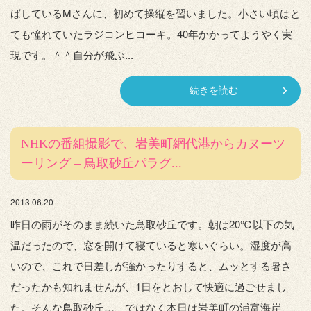
ばしているMさんに、初めて操縦を習いました。小さい頃はと
ても憧れていたラジコンヒコーキ。40年かかってようやく実
現です。＾＾自分が飛ぶ...
続きを読む
NHKの番組撮影で、岩美町網代港からカヌーツ
ーリング – 鳥取砂丘パラグ...
2013.06.20
昨日の雨がそのまま続いた鳥取砂丘です。朝は20℃以下の気
温だったので、窓を開けて寝ていると寒いぐらい。湿度が高
いので、これで日差しが強かったりすると、ムッとする暑さ
だったかも知れませんが、1日をとおして快適に過ごせまし
た。そんな鳥取砂丘…、ではなく本日は岩美町の浦富海岸