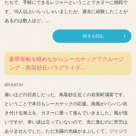
たちで、手軽にできるレジャーということでカヌーに挑戦で
す。10人以上いらっしゃいましたが、過去に経験したことが
あるのは数人ほど。...
続きを読む
豪華客船を眺めながらシーカヤックでクルージ
ング – 鳥取砂丘パラグライダ...
2013.07.01
痛いほどの日差しだった、鳥取砂丘近くの岩美町浦富です。
ということで本日もシーカヤックの応援。南風がバンバン吹
き付ける海上を、カヌーに乗って進んでいきました。風が強
いですが、幸い波は立っていないので、先に進むのに苦労は
ありませんでした。ただ太陽の光線がまぶしくて、ジリジリ