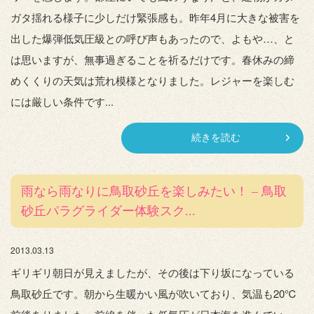
ガタ揺れる様子に少しだけ緊張感も。昨年4月に大きな被害を
出した爆弾低気圧級との呼び声もあったので、よもや…、と
は思いますが、無事過ぎることを祈るだけです。春休みの締
めくくりの天気は荒れ模様となりました。レジャーを楽しむ
には厳しい条件です...
続きを読む
雨なら雨なりに鳥取砂丘を楽しみたい！ – 鳥取
砂丘パラグライダー体験スク...
2013.03.13
ギリギリ朝日が見えましたが、その後は下り坂になっている
鳥取砂丘です。朝から生暖かい風が吹いており、気温も20℃