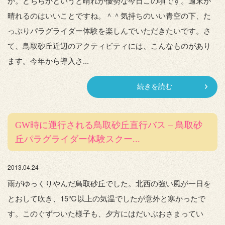
か。どちらかというと晴れが優勢な今日この頃です。週末が
晴れるのはいいことですね。＾＾気持ちのいい青空の下、た
っぷりパラグライダー体験を楽しんでいただきたいです。さ
て、鳥取砂丘近辺のアクティビティには、こんなものがあり
ます。今年から導入さ...
続きを読む
GW時に運行される鳥取砂丘直行バス – 鳥取砂
丘パラグライダー体験スクー...
2013.04.24
雨がゆっくりやんだ鳥取砂丘でした。北西の強い風が一日を
とおして吹き、15℃以上の気温でしたが意外と寒かったで
す。このぐずついた様子も、夕方にはだいぶおさまってい