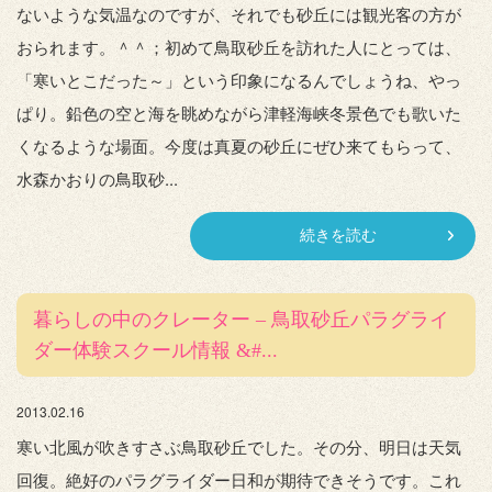
ないような気温なのですが、それでも砂丘には観光客の方が
おられます。＾＾；初めて鳥取砂丘を訪れた人にとっては、
「寒いとこだった～」という印象になるんでしょうね、やっ
ぱり。鉛色の空と海を眺めながら津軽海峡冬景色でも歌いた
くなるような場面。今度は真夏の砂丘にぜひ来てもらって、
水森かおりの鳥取砂...
続きを読む
暮らしの中のクレーター – 鳥取砂丘パラグライ
ダー体験スクール情報 &#...
2013.02.16
寒い北風が吹きすさぶ鳥取砂丘でした。その分、明日は天気
回復。絶好のパラグライダー日和が期待できそうです。これ