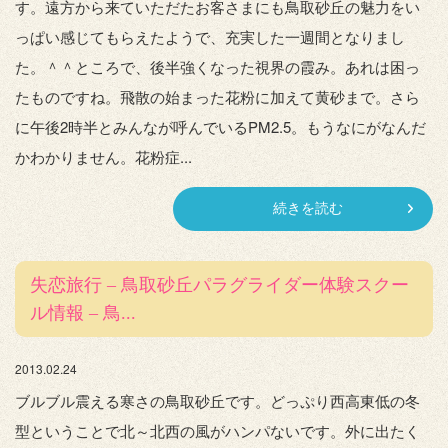
す。遠方から来ていただたお客さまにも鳥取砂丘の魅力をい
っぱい感じてもらえたようで、充実した一週間となりまし
た。＾＾ところで、後半強くなった視界の霞み。あれは困っ
たものですね。飛散の始まった花粉に加えて黄砂まで。さら
に午後2時半とみんなが呼んでいるPM2.5。もうなにがなんだ
かわかりません。花粉症...
続きを読む
失恋旅行 – 鳥取砂丘パラグライダー体験スクー
ル情報 – 鳥...
2013.02.24
ブルブル震える寒さの鳥取砂丘です。どっぷり西高東低の冬
型ということで北～北西の風がハンパないです。外に出たく