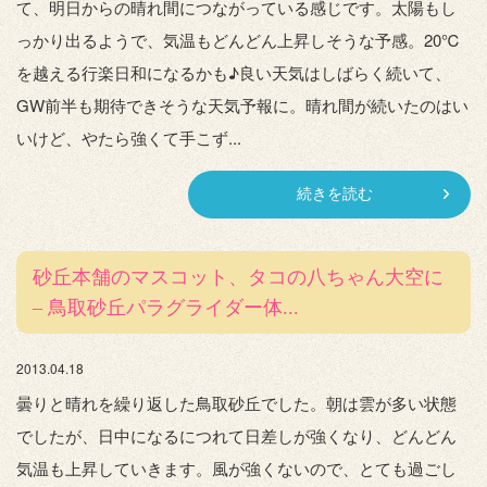
て、明日からの晴れ間につながっている感じです。太陽もし
っかり出るようで、気温もどんどん上昇しそうな予感。20℃
を越える行楽日和になるかも♪良い天気はしばらく続いて、
GW前半も期待できそうな天気予報に。晴れ間が続いたのはい
いけど、やたら強くて手こず...
続きを読む
砂丘本舗のマスコット、タコの八ちゃん大空に
– 鳥取砂丘パラグライダー体...
2013.04.18
曇りと晴れを繰り返した鳥取砂丘でした。朝は雲が多い状態
でしたが、日中になるにつれて日差しが強くなり、どんどん
気温も上昇していきます。風が強くないので、とても過ごし