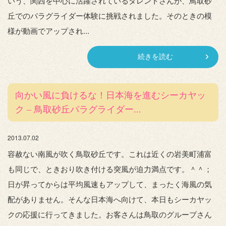
いう、関西を中心に活躍されているタレントさんが、鳥取砂
丘でのパラグライダー体験に挑戦されました。そのときの模
様が動画でアップされ...
続きを読む
向かい風に負けるな！日本海を進むシーカヤッ
ク – 鳥取砂丘パラグライダー...
2013.07.02
容赦ない南風が吹く鳥取砂丘です。これは近くの岩美町浦富
も同じで、ときおり吹き付ける突風が迫力満点です。＾＾；
日が昇ってからは平均風速もアップして、まったく海風の気
配がありません。そんな日本海へ向けて、本日もシーカヤッ
クの応援に行ってきました。お客さんは鳥取のグループさん